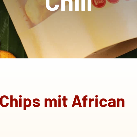
Chili
hips mit African