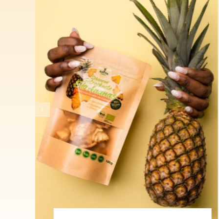
Kochbananen-Chips mit
African Chili