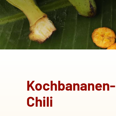
Kochbananen-C
Chili