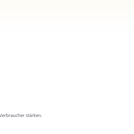
Kochbananen-Chips mit
Paprika
Verbraucher stärken.