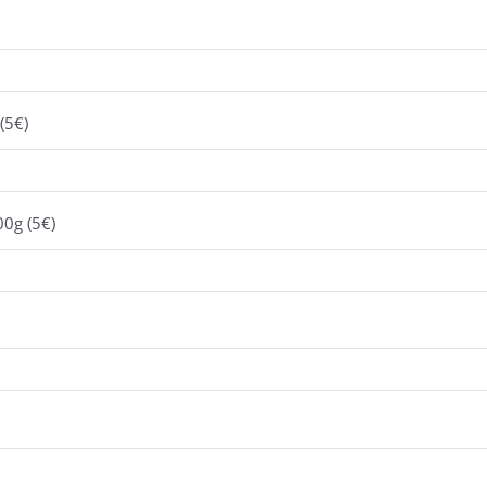
(5€)
00g (5€)