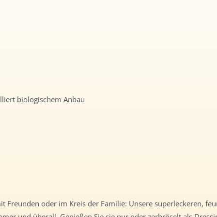
olliert biologischem Anbau
it Freunden oder im Kreis der Familie: Unsere superleckeren, feu
er und überall. Genießen Sie sie pur oder zerbröselt als Dressi